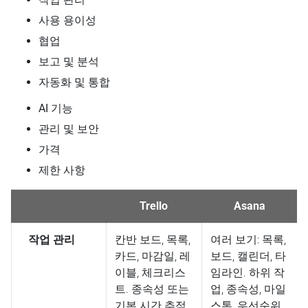
사용 용이성
협업
보고 및 분석
자동화 및 통합
AI 기능
관리 및 보안
가격
제한 사항
Trello
Asana
작업 관리
칸반 보드, 목록,
여러 보기: 목록,
카드, 마감일, 레
보드, 캘린더, 타
이블, 체크리스
임라인. 하위 작
트. 종속성 또는
업, 종속성, 마일
기본 시간 추적
스톤, 우선순위,