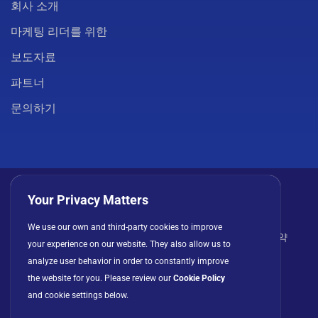
회사 소개
마케팅 리더를 위한
보도자료
파트너
문의하기
Your Privacy Matters
We use our own and third-party cookies to improve
개인정보 처리방침
쿠키
이용 약관
라이선스 계약
your experience on our website. They also allow us to
analyze user behavior in order to constantly improve
the website for you. Please review our
Cookie Policy
and cookie settings below.