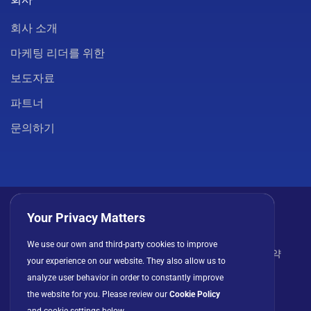
회사 소개
마케팅 리더를 위한
보도자료
파트너
문의하기
Your Privacy Matters
We use our own and third-party cookies to improve
개인정보 처리방침
쿠키
이용 약관
라이선스 계약
your experience on our website. They also allow us to
analyze user behavior in order to constantly improve
the website for you. Please review our
Cookie Policy