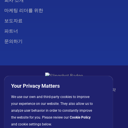
회사 소개
마케팅 리더를 위한
보도자료
파트너
문의하기
Your Privacy Matters
개인정보 처리방침
쿠키
이용 약관
라이선스 계약
We use our own and third-party cookies to improve
your experience on our website. They also allow us to
analyze user behavior in order to constantly improve
the website for you. Please review our
Cookie Policy
and cookie settings below.