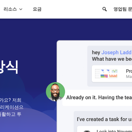
리소스
요금
영업팀 
방식
가요? 저희
애플리케이션으
원활하고 투