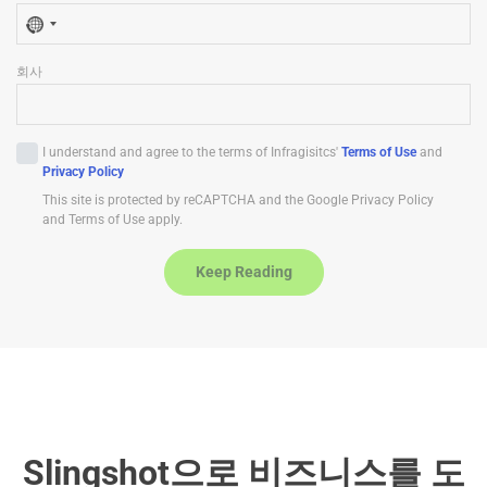
N
o
회사
c
o
u
I understand and agree to the terms of Infragisitcs'
Terms of Use
and
n
Privacy Policy
t
This site is protected by reCAPTCHA and the Google Privacy Policy
r
and Terms of Use apply.
y
s
Keep Reading
e
l
e
c
t
e
d
Slingshot으로 비즈니스를 도