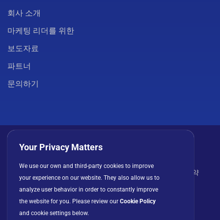
회사 소개
마케팅 리더를 위한
보도자료
파트너
문의하기
Your Privacy Matters
We use our own and third-party cookies to improve
개인정보 처리방침
쿠키
이용 약관
라이선스 계약
your experience on our website. They also allow us to
analyze user behavior in order to constantly improve
the website for you. Please review our
Cookie Policy
and cookie settings below.