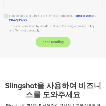
i
t
e
I understand and agree to the terms of Infragisitcs'
Terms of Use
and
d
Privacy Policy
S
This site is protected by reCAPTCHA and the Google Privacy Policy
t
and Terms of Use apply.
a
t
Keep Reading
e
s
+
1
Slingshot을 사용하여 비즈니
스를 도와주세요
Slingshot이 당신과 당신의 팀이 자신의 최고의 업무를 더