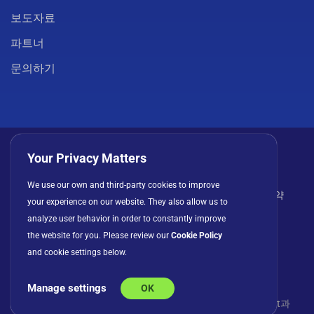
보도자료
파트너
문의하기
Your Privacy Matters
We use our own and third-party cookies to improve
개인정보 처리방침
쿠키
이용 약관
라이선스 계약
your experience on our website. They also allow us to
analyze user behavior in order to constantly improve
the website for you. Please review our
Cookie Policy
and cookie settings below.
Manage settings
OK
© Copyright 2026 INFRAGISTICS. 모든 권리 보유. Slingshot과