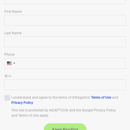
First Name
Last Name
Phone
U
n
회사
i
t
e
I understand and agree to the terms of Infragisitcs'
Terms of Use
and
d
Privacy Policy
S
This site is protected by reCAPTCHA and the Google Privacy Policy
t
and Terms of Use apply.
a
t
Keep Reading