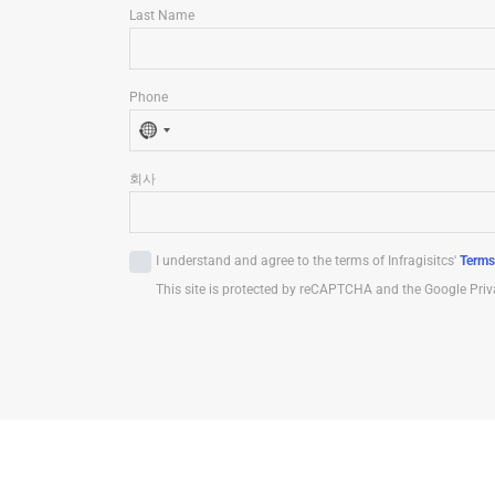
Last Name
Phone
N
o
회사
c
o
u
I understand and agree to the terms of Infragisitcs'
Terms
n
t
This site is protected by reCAPTCHA and the Google Priv
r
y
s
e
l
e
c