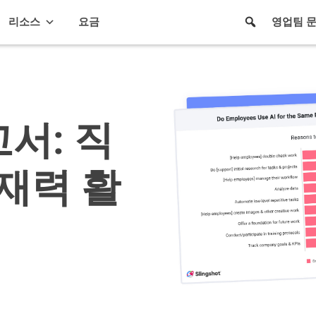
리소스
요금
영업팀 
서: 직
잠재력 활