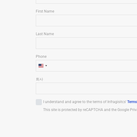
First Name
Last Name
Phone
U
n
회사
i
t
e
I understand and agree to the terms of Infragisitcs'
Terms
d
This site is protected by reCAPTCHA and the Google Priv
S
t
a
t