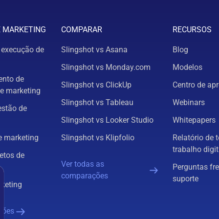
E MARKETING
COMPARAR
RECURSOS
 execução de
Slingshot vs Asana
Blog
Slingshot vs Monday.com
Modelos
nto de
Slingshot vs ClickUp
Centro de ap
e marketing
Slingshot vs Tableau
Webinars
estão de
Slingshot vs Looker Studio
Whitepapers
 marketing
Slingshot vs Klipfolio
Relatório de 
trabalho digit
etos de
Ver todas as
Perguntas fr
comparações
suporte
rketing
ções