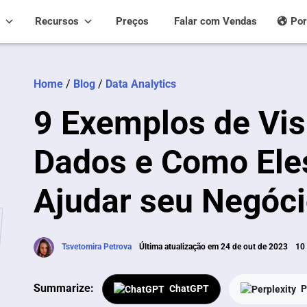
Recursos
Preços
Falar com Vendas
Por
Home
/
Blog
/
Data Analytics
9 Exemplos de Vis
Dados e Como El
Ajudar seu Negóc
Tsvetomira Petrova
Última atualização em 24 de out de 2023
10 
Summarize:
ChatGPT
P