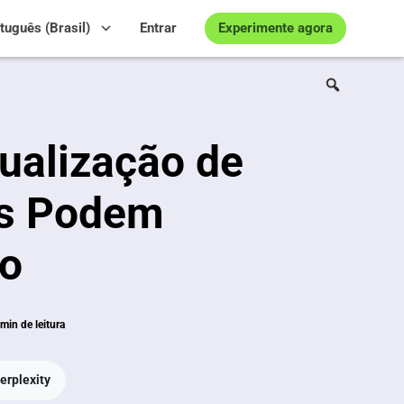
Experimente agora
tuguês (Brasil)
Entrar
ualização de
es Podem
io
min de leitura
erplexity