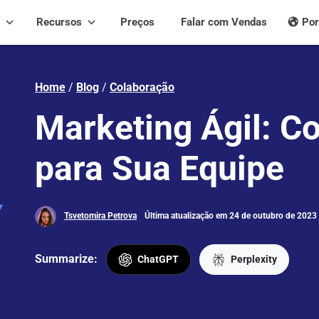
Recursos
Preços
Falar com Vendas
Por
Home
/
Blog
/
Colaboração
Marketing Ágil: C
para Sua Equipe
Tsvetomira Petrova
Última atualização em 24 de outubro de 2023
Summarize:
ChatGPT
Perplexity