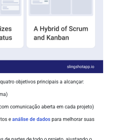
uatro objetivos principais a alcançar:
ima)
 com comunicação aberta em cada projeto)
atos e
análise de dados
para melhorar suas
vas de partes de todo o projeto, ajustando o