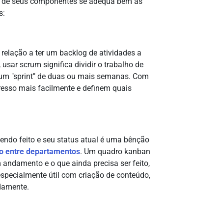
al de seus componentes se adequa bem às
s:
elação a ter um backlog de atividades a
sar scrum significa dividir o trabalho de
m "sprint" de duas ou mais semanas. Com
esso mais facilmente e definem quais
sendo feito e seu status atual é uma bênção
o entre departamentos
. Um quadro kanban
 andamento e o que ainda precisa ser feito,
especialmente útil com criação de conteúdo,
idamente.