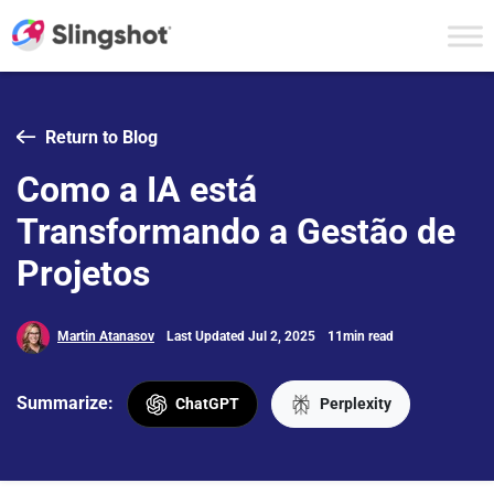
Skip to content
Return to Blog
Como a IA está
Transformando a Gestão de
Projetos
Martin Atanasov
Last Updated Jul 2, 2025
11min read
Summarize:
ChatGPT
Perplexity