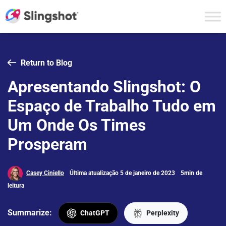
Skip to content
Return to Blog
Apresentando Slingshot: O
Espaço de Trabalho Tudo em
Um Onde Os Times
Prosperam
Casey Ciniello
Última atualização 5 de janeiro de 2023
5min de
leitura
Summarize:
ChatGPT
Perplexity