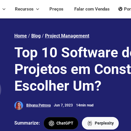
Recursos
Preços
Falar com Vendas
Por
Home
/
Blog
/
Project Management
Top 10 Software d
Projetos em Cons
Escolher Um?
Bilyana Petrova
Jun 7, 2023
14min read
Summarize:
ChatGPT
Perplexity