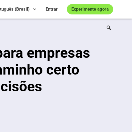
Experimente agora
tuguês (Brasil)
Entrar
 para empresas
caminho certo
ecisões