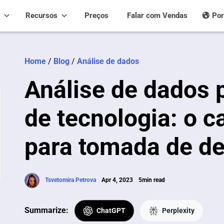
Recursos
Preços
Falar com Vendas
Por
Home
/
Blog
/
Análise de dados
Análise de dados
de tecnologia: o 
para tomada de d
Tsvetomira Petrova
Apr 4, 2023
5min read
Summarize:
ChatGPT
Perplexity