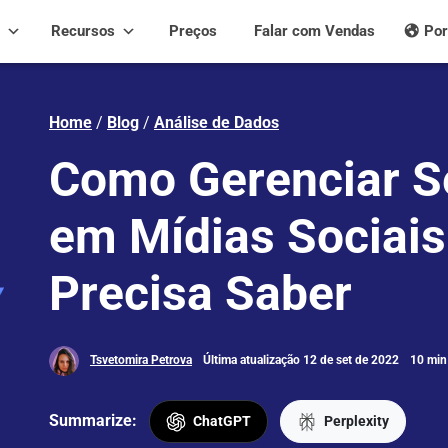
Recursos
Preços
Falar com Vendas
Por
Home
/
Blog
/
Análise de Dados
Como Gerenciar S
em Mídias Sociais
Precisa Saber
Tsvetomira Petrova
Última atualização 12 de set de 2022
10 min 
Summarize:
ChatGPT
Perplexity