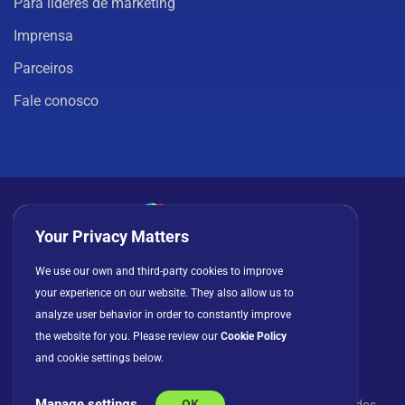
Para líderes de marketing
Imprensa
Parceiros
Fale conosco
Your Privacy Matters
Política de privacidade
Cookies
Termos de uso
We use our own and third-party cookies to improve
your experience on our website. They also allow us to
Contrato de licença
analyze user behavior in order to constantly improve
the website for you. Please review our
Cookie Policy
and cookie settings below.
Manage settings
OK
© Copyright 2026 INFRAGISTICS. Todos os direitos reservados.