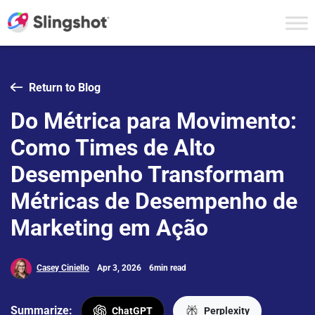
Skip to content
Return to Blog
Do Métrica para Movimento:
Como Times de Alto
Desempenho Transformam
Métricas de Desempenho de
Marketing em Ação
Casey Ciniello
Apr 3, 2026
6min read
Summarize:
ChatGPT
Perplexity