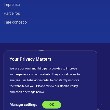
Imprensa
Parceiros
Fale conosco
Your Privacy Matters
Política de privacidade
Cookies
Termos de uso
We use our own and third-party cookies to improve
your experience on our website. They also allow us to
Contrato de licença
analyze user behavior in order to constantly improve
the website for you. Please review our
Cookie Policy
and cookie settings below.
Manage settings
OK
© Copyright 2026 INFRAGISTICS. Todos os direitos reservados.
Slingshot e o logotipo Slingshot são marcas registradas da