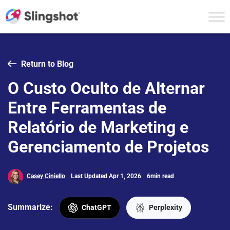
Skip to content
Return to Blog
O Custo Oculto de Alternar
Entre Ferramentas de
Relatório de Marketing e
Gerenciamento de Projetos
Casey Ciniello
Last Updated Apr 1, 2026
6min read
Summarize:
ChatGPT
Perplexity