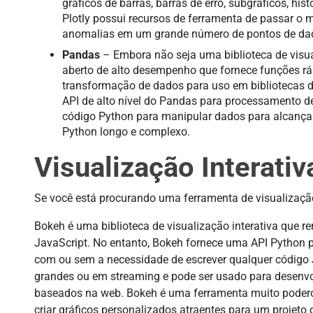
gráficos de barras, barras de erro, subgráficos, his
Plotly possui recursos de ferramenta de passar o 
anomalias em um grande número de pontos de da
Pandas
– Embora não seja uma biblioteca de visua
aberto de alto desempenho que fornece funções rá
transformação de dados para uso em bibliotecas d
API de alto nível do Pandas para processamento d
código Python para manipular dados para alcança
Python longo e complexo.
Visualização Interati
Se você está procurando uma ferramenta de visualização
Bokeh é uma biblioteca de visualização interativa que 
JavaScript. No entanto, Bokeh fornece uma API Python pa
com ou sem a necessidade de escrever qualquer código 
grandes ou em streaming e pode ser usado para desenvolv
baseados na web. Bokeh é uma ferramenta muito podero
criar gráficos personalizados atraentes para um projeto 