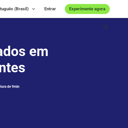
Experimente agora
tuguês (Brasil)
Entrar
Dados em
antes
itura de 9min