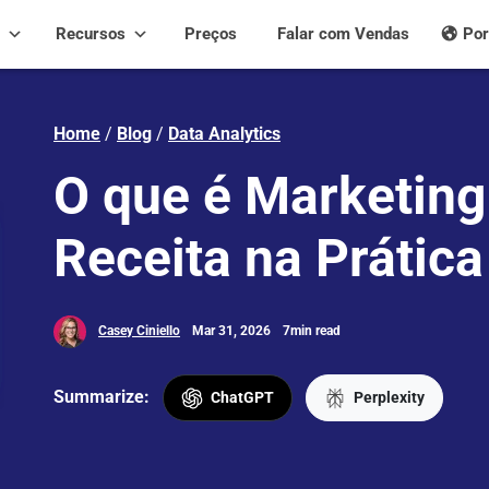
Recursos
Preços
Falar com Vendas
Por
Home
/
Blog
/
Data Analytics
O que é Marketing
Receita na Prática
Casey Ciniello
Mar 31, 2026
7min read
Summarize:
ChatGPT
Perplexity