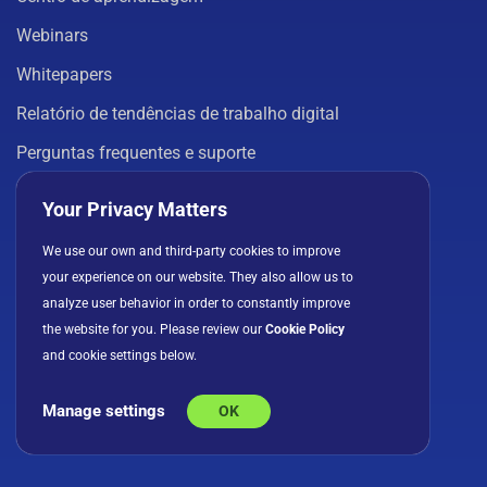
Webinars
Whitepapers
Relatório de tendências de trabalho digital
Perguntas frequentes e suporte
Your Privacy Matters
EMPRESA
We use our own and third-party cookies to improve
Sobre nós
your experience on our website. They also allow us to
Para líderes de marketing
analyze user behavior in order to constantly improve
the website for you. Please review our
Cookie Policy
Imprensa
and cookie settings below.
Parceiros
Manage settings
OK
Fale conosco