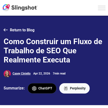
Skip to content
Return to Blog
Como Construir um Fluxo de
Trabalho de SEO Que
Realmente Executa
Casey Ciniello
Apr 22, 2026
7min read
Summarize:
ChatGPT
Perplexity