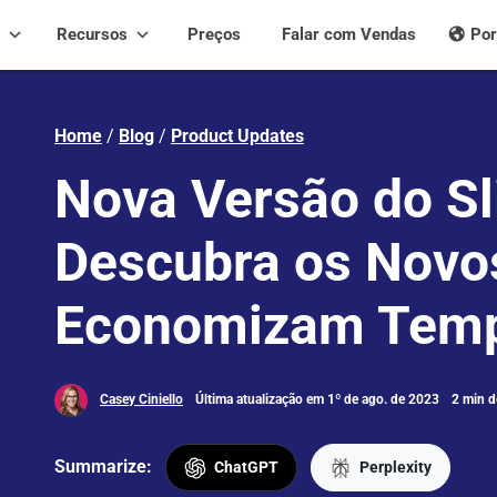
Recursos
Preços
Falar com Vendas
Por
Home
/
Blog
/
Product Updates
Nova Versão do Sl
Descubra os Novo
Economizam Tem
Casey Ciniello
Última atualização em 1º de ago. de 2023
2 min de
Summarize:
ChatGPT
Perplexity