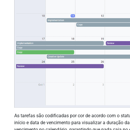
As tarefas são codificadas por cor de acordo com o statu
início e data de vencimento para visualizar a duração d
vencimento no calendário, garantindo que nada caia no