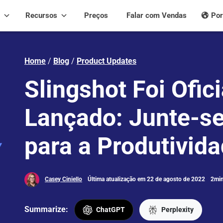
Recursos
Preços
Falar com Vendas
Por
Home
/
Blog
/
Product Updates
Slingshot Foi Ofic
Lançado: Junte-se
para a Produtivid
Casey Ciniello
Última atualização em 22 de agosto de 2022
2min
Summarize:
ChatGPT
Perplexity