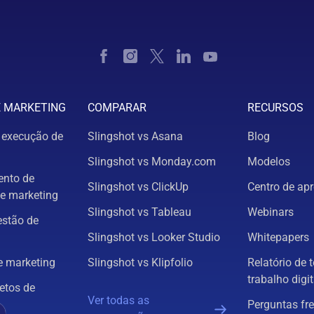
E MARKETING
COMPARAR
RECURSOS
 execução de
Slingshot vs Asana
Blog
Slingshot vs Monday.com
Modelos
nto de
Slingshot vs ClickUp
Centro de ap
e marketing
Slingshot vs Tableau
Webinars
estão de
Slingshot vs Looker Studio
Whitepapers
 marketing
Slingshot vs Klipfolio
Relatório de 
trabalho digit
etos de
Ver todas as
Perguntas fr