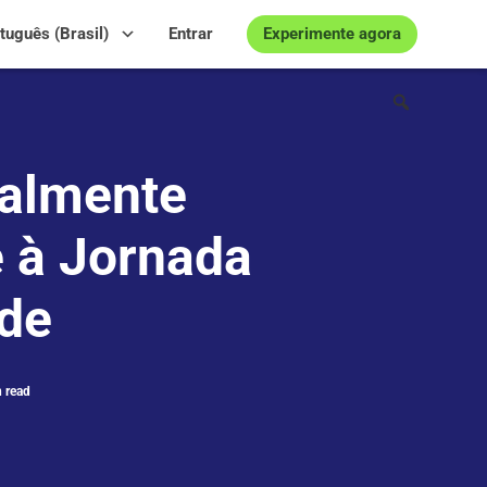
Experimente agora
tuguês (Brasil)
Entrar
ialmente
 à Jornada
ade
 read