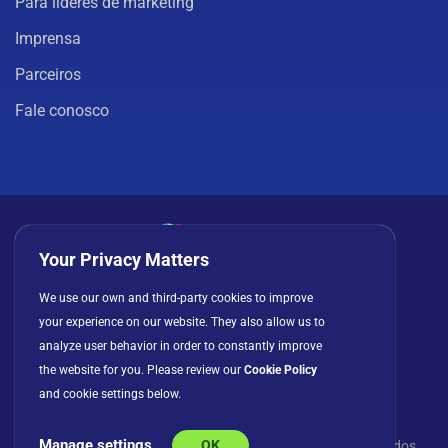
Para líderes de marketing
Imprensa
Parceiros
Fale conosco
Your Privacy Matters
Política de privacidade
Cookies
Termos de uso
We use our own and third-party cookies to improve
your experience on our website. They also allow us to
Contrato de licença
analyze user behavior in order to constantly improve
the website for you. Please review our
Cookie Policy
and cookie settings below.
Manage settings
OK
© Copyright 2026 INFRAGISTICS. Todos os direitos reservados.