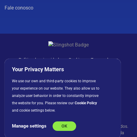
Fale conosco
Política de privacidade
Cookies
Termos de uso
Contrato de licença
Your Privacy Matters
We use our own and third-party cookies to improve
your experience on our website. They also allow us to
analyze user behavior in order to constantly improve
the website for you. Please review our
Cookie Policy
and cookie settings below.
Manage settings
OK
© Copyright 2026 INFRAGISTICS. Todos os direitos reservados.
Slingshot e o logotipo Slingshot são marcas registradas da