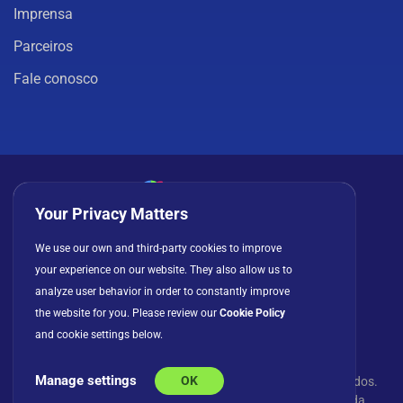
Imprensa
Parceiros
Fale conosco
Your Privacy Matters
Política de privacidade
Cookies
Termos de uso
We use our own and third-party cookies to improve
your experience on our website. They also allow us to
Contrato de licença
analyze user behavior in order to constantly improve
the website for you. Please review our
Cookie Policy
and cookie settings below.
Manage settings
OK
© Copyright 2026 INFRAGISTICS. Todos os direitos reservados.
Slingshot e o logotipo Slingshot são marcas registradas da