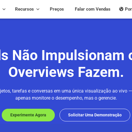
Recursos
Preços
Falar com Vendas
Por
s Não Impulsionam o
Overviews Fazem.
ojetos, tarefas e conversas em uma única visualização ao vivo 
apenas monitore o desempenho, mas o gerencie.
Experimente Agora
Solicitar Uma Demonstração