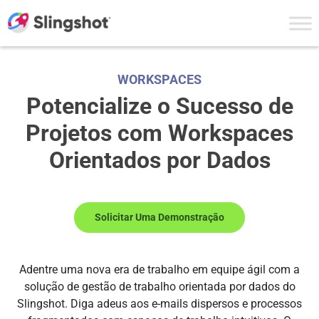
Skip to content
WORKSPACES
Potencialize o Sucesso de
Projetos com
Workspaces
Orientados por Dados
Solicitar Uma Demonstração
Adentre uma nova era de trabalho em equipe ágil com a
solução de gestão de trabalho orientada por dados do
Slingshot. Diga adeus aos e-mails dispersos e processos