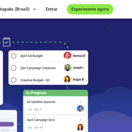
Experimente agora
tuguês (Brasil)
Entrar