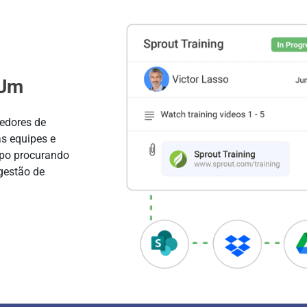
 Um
vedores de
s equipes e
mpo procurando
gestão de