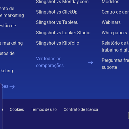
Slingshot vs Monday.com
Modelos
nto de
Slingshot vs ClickUp
Centro de ap
e marketing
Slingshot vs Tableau
Webinars
estão de
Slingshot vs Looker Studio
Whitepapers
 marketing
Slingshot vs Klipfolio
Relatório de 
trabalho digit
etos de
Ver todas as
Perguntas fr
comparações
suporte
rketing
ções
de
Cookies
Termos de uso
Contrato de licença