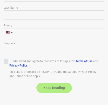
Last Name
Phone
U
n
Empresa
i
t
e
I understand and agree to the terms of Infragisitcs'
Terms of Use
and
d
Privacy Policy
S
This site is protected by reCAPTCHA and the Google Privacy Policy
t
and Terms of Use apply.
a
t
Keep Reading
e
s
+