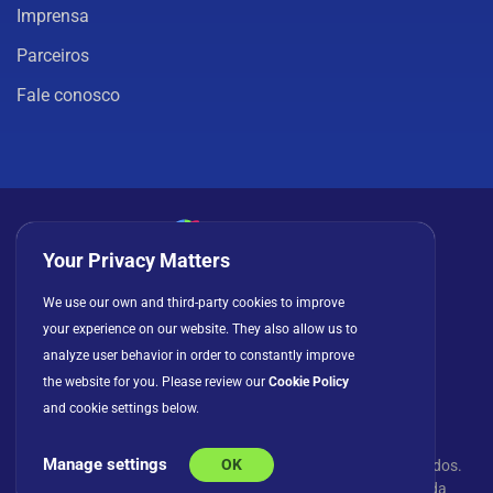
Imprensa
Parceiros
Fale conosco
Your Privacy Matters
Política de privacidade
Cookies
Termos de uso
We use our own and third-party cookies to improve
Contrato de licença
your experience on our website. They also allow us to
analyze user behavior in order to constantly improve
the website for you. Please review our
Cookie Policy
and cookie settings below.
Manage settings
OK
© Copyright 2026 INFRAGISTICS. Todos os direitos reservados.
Slingshot e o logotipo Slingshot são marcas registradas da