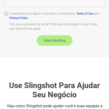
t
e
I understand and agree to the terms of Infragisitcs'
Terms of Use
and
d
Privacy Policy
S
This site is protected by reCAPTCHA and the Google Privacy Policy
t
and Terms of Use apply.
a
t
Keep Reading
e
s
+
1
Use Slingshot Para Ajudar
Seu Negócio
Veja como Slingshot pode ajudar você e suas equipes a