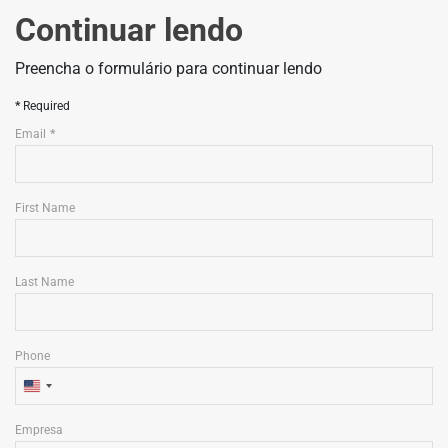
Continuar lendo
Preencha o formulário para continuar lendo
Required
Email
First Name
Last Name
Phone
U
n
Empresa
i