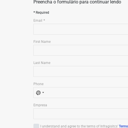
Preencha o formulário para continuar lendo
Required
Email
First Name
Last Name
Phone
N
o
Empresa
c
o
u
I understand and agree to the terms of Infragisitcs'
Terms
n