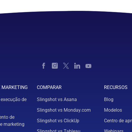
E MARKETING
COMPARAR
RECURSOS
 execução de
Slingshot vs Asana
Blog
Slingshot vs Monday.com
Modelos
nto de
Slingshot vs ClickUp
Centro de ap
e marketing
Slingshot vs Tableau
Webinars