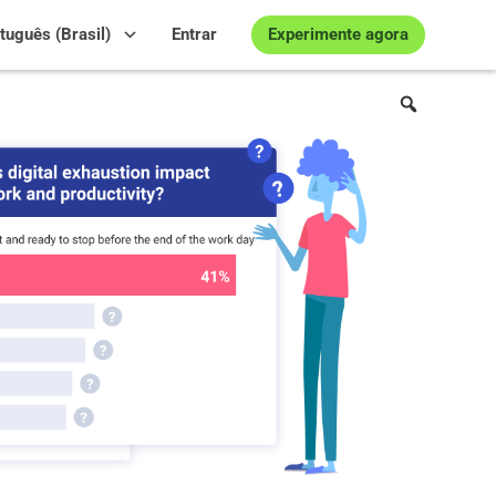
Experimente agora
tuguês (Brasil)
Entrar