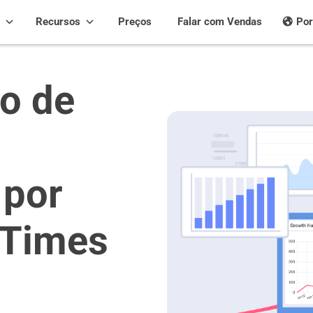
Recursos
Preços
Falar com Vendas
Por
co de
 por
 Times