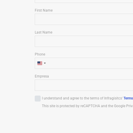
First Name
Last Name
Phone
U
n
Empresa
i
t
e
I understand and agree to the terms of Infragisitcs'
Terms
d
This site is protected by reCAPTCHA and the Google Priv
S
t
a
t