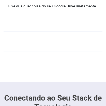
Fixe qualquer coisa do seu Google Drive diretamente
nos quadros de conteúdo, tarefas e bate-papo do
Slingshot em questão de segundos! Certifique-se de
Vá do Google Sheets para um dashboard em alta
que você e sua equipe estão sempre trabalhando na
velocidade!
versão atual e ativa de seus documentos.
Fluxo contínuo do Google para outros ativos
Conectando ao Seu Stack de