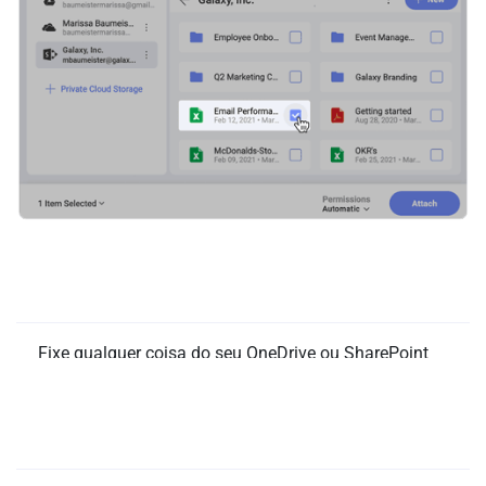
Fixe rapidamente Word, Excel,
PowerPoint e muito mais!
Fixe qualquer coisa do seu OneDrive ou SharePoint
diretamente nos quadros de conteúdo, tarefas e chat
do Slingshot em poucos segundos! Certifique-se de
Vá de Excel para um dashboard em alta
que você e sua equipe sempre estão trabalhando na
velocidade!
versão atual e em tempo real dos seus documentos.