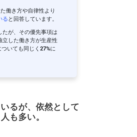
した働き方や自律性より
いる
と回答しています。
したが、その優先事項は
独立した働き方が生産性
についても同じく
27%
に
ているが、依然として
う人も多い。