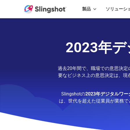
Skip to content
製品
ソリューシ
2023
過去20年間で、職場での意思決
要なビジネス上の意思決定は、現
Slingshotの
2023年デジタルワ
は、世代を超えた従業員が業務で