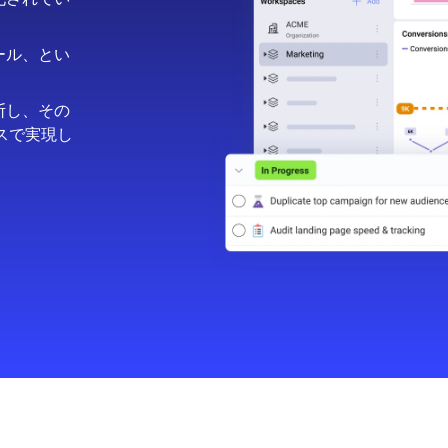
ール、とい
断し、その
スで実現し