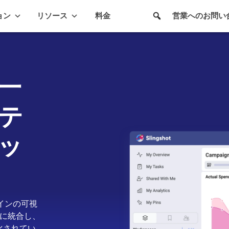
ョン
リソース
料金
営業へのお問い
一
テ
ッ
ラインの可視
ムに統合し、
化されてい