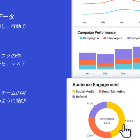
。
データ
明し、行動で
タスクの作
跡を、システ
とチームの実
のように結び