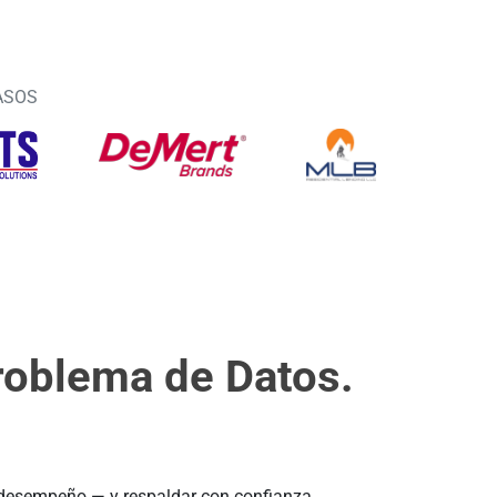
ASOS
roblema de Datos.
.
l desempeño — y respaldar con confianza.