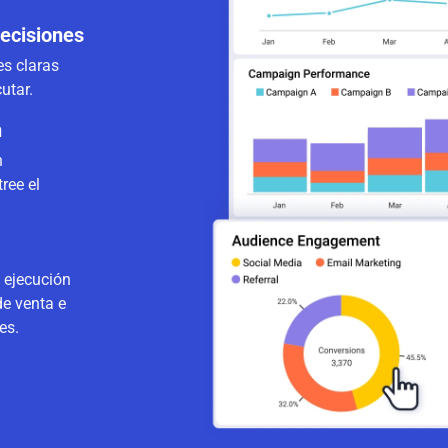
ecisiones
es claras
utar.
n
n
ree el
 ejecución
de venta e
es.