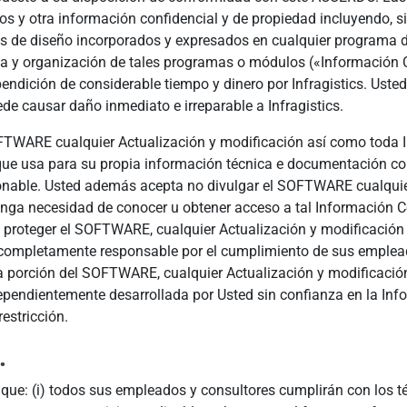
 y otra información confidencial y de propiedad incluyendo, sin
os de diseño incorporados y expresados en cualquier programa 
a y organización de tales programas o módulos («Información C
expendición de considerable tiempo y dinero por Infragistics. Us
de causar daño inmediato e irreparable a Infragistics.
FTWARE cualquier Actualización y modificación así como toda 
que usa para su propia información técnica e documentación co
nable. Usted además acepta no divulgar el SOFTWARE cualquier
enga necesidad de conocer u obtener acceso a tal Información C
roteger el SOFTWARE, cualquier Actualización y modificación y
á completamente responsable por el cumplimiento de sus emplead
a porción del SOFTWARE, cualquier Actualización y modificación
dependientemente desarrollada por Usted sin confianza en la Info
restricción.
.
que: (i) todos sus empleados y consultores cumplirán con los té