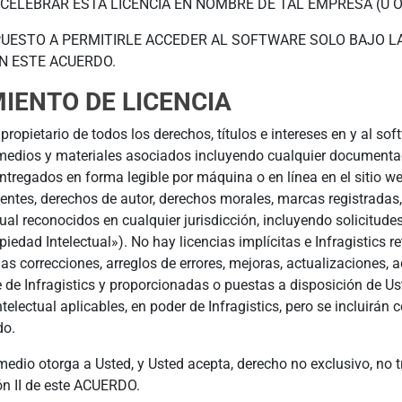
 CELEBRAR ESTA LICENCIA EN NOMBRE DE TAL EMPRESA (U O
PUESTO A PERMITIRLE ACCEDER AL SOFTWARE SOLO BAJO L
N ESTE ACUERDO.
MIENTO DE LICENCIA
es propietario de todos los derechos, títulos e intereses en y a
 medios y materiales asociados incluyendo cualquier document
ntregados en forma legible por máquina o en línea en el sitio web
tes, derechos de autor, derechos morales, marcas registradas, 
al reconocidos en cualquier jurisdicción, incluyendo solicitudes 
edad Intelectual»). No hay licencias implícitas e Infragistics 
s correcciones, arreglos de errores, mejoras, actualizaciones,
 de Infragistics y proporcionadas o puestas a disposición de 
telectual aplicables, en poder de Infragistics, pero se incluir
do.
medio otorga a Usted, y Usted acepta, derecho no exclusivo, no t
n II de este ACUERDO.