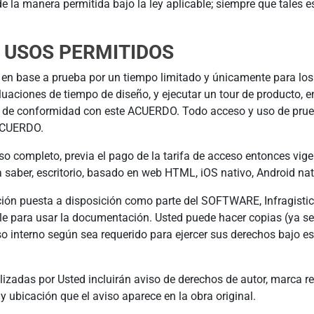
e la manera permitida bajo la ley aplicable; siempre que tales e
A; USOS PERMITIDOS
n base a prueba por un tiempo limitado y únicamente para los
uaciones de tiempo de diseño, y ejecutar un tour de producto, 
o de conformidad con este ACUERDO. Todo acceso y uso de prue
 ACUERDO.
o completo, previa el pago de la tarifa de acceso entonces vi
a saber, escritorio, basado en web HTML, iOS nativo, Android nat
ón puesta a disposición como parte del SOFTWARE, Infragistics
ible para usar la documentación. Usted puede hacer copias (ya s
o interno según sea requerido para ejercer sus derechos bajo e
izadas por Usted incluirán aviso de derechos de autor, marca re
 ubicación que el aviso aparece en la obra original.