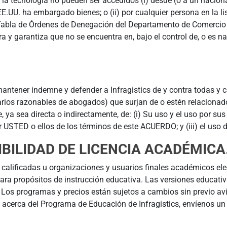
 tecnología no pueden ser accedidos (i) desde (o a un nacional 
ue EE.UU. ha embargado bienes; o (ii) por cualquier persona en l
 Tabla de Órdenes de Denegación del Departamento de Comercio
ra y garantiza que no se encuentra en, bajo el control de, o es na
antener indemne y defender a Infragistics de y contra todas y 
arios razonables de abogados) que surjan de o estén relacionad
, ya sea directa o indirectamente, de: (i) Su uso y el uso por s
 USTED o ellos de los términos de este ACUERDO; y (iii) el us
GIBILIDAD DE LICENCIA ACADÉMICA
as calificadas u organizaciones y usuarios finales académicos e
ara propósitos de instrucción educativa. Las versiones educati
Los programas y precios están sujetos a cambios sin previo avi
ta acerca del Programa de Educación de Infragistics, envíenos un 