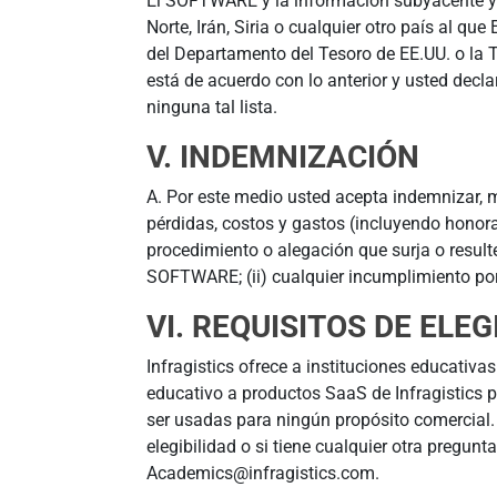
El SOFTWARE y la información subyacente y la
Norte, Irán, Siria o cualquier otro país al q
del Departamento del Tesoro de EE.UU. o la
está de acuerdo con lo anterior y usted decla
ninguna tal lista.
V. INDEMNIZACIÓN
A. Por este medio usted acepta indemnizar, m
pérdidas, costos y gastos (incluyendo honor
procedimiento o alegación que surja o resulte
SOFTWARE; (ii) cualquier incumplimiento por
VI. REQUISITOS DE ELE
Infragistics ofrece a instituciones educativ
educativo a productos SaaS de Infragistics p
ser usadas para ningún propósito comercial. 
elegibilidad o si tiene cualquier otra pregun
Academics@infragistics.com.