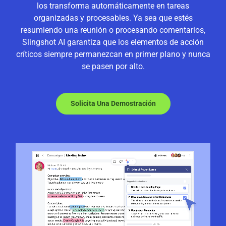
los transforma automáticamente en tareas
organizadas y procesables. Ya sea que estés
resumiendo una reunión o procesando comentarios,
Slingshot AI garantiza que los elementos de acción
críticos siempre permanezcan en primer plano y nunca
se pasen por alto.
Solicita Una Demostración