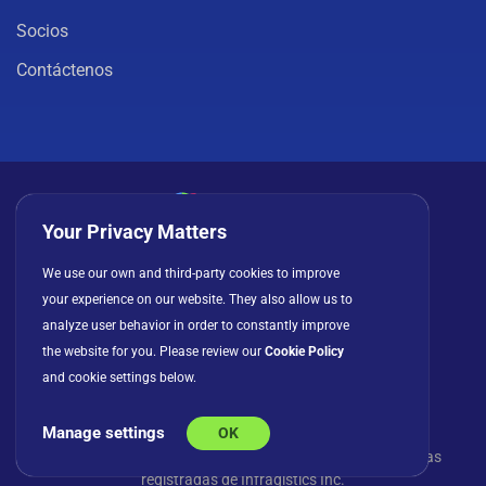
Socios
Contáctenos
Your Privacy Matters
Política de privacidad
Cookies
Términos de uso
We use our own and third-party cookies to improve
your experience on our website. They also allow us to
Acuerdo de licencia
analyze user behavior in order to constantly improve
the website for you. Please review our
Cookie Policy
and cookie settings below.
Manage settings
OK
© Copyright 2026 INFRAGISTICS. Todos los derechos
reservados. Slingshot y el logotipo de Slingshot son marcas
registradas de Infragistics Inc.