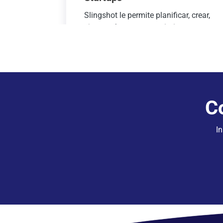
Slingshot le permite planificar, crear,
ejecutar, hacer un seguimiento y
administrar sus fases de semilla y
expansión de startup hasta
convertirse en un negocio exitoso y
establecido.
C
I