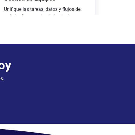
Unifique las tareas, datos y flujos de
trabajo de su equipo bajo el mismo
techo. Slingshot es un lugar de
trabajo ininterrumpido que
proporciona una mejor gestión de
recursos y transparencia de trabajo
para cada equipo.
oy
s.