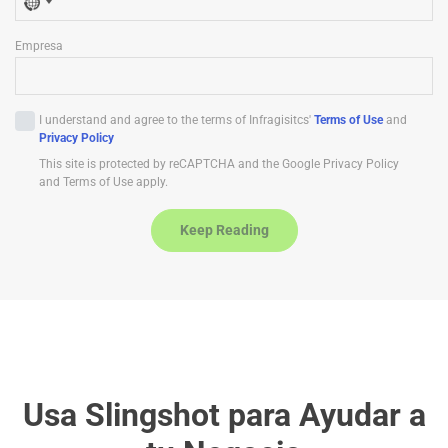
N
o
Empresa
c
o
u
I understand and agree to the terms of Infragisitcs'
Terms of Use
and
n
Privacy Policy
t
This site is protected by reCAPTCHA and the Google Privacy Policy
r
and Terms of Use apply.
y
s
Keep Reading
e
l
e
c
t
e
d
Usa Slingshot para Ayudar a