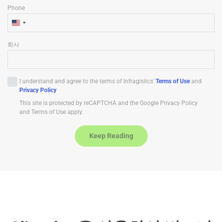
Phone
U
n
회사
i
t
e
I understand and agree to the terms of Infragisitcs'
Terms of Use
and
d
Privacy Policy
S
This site is protected by reCAPTCHA and the Google Privacy Policy
t
and Terms of Use apply.
a
t
Keep Reading
e
s
+
1