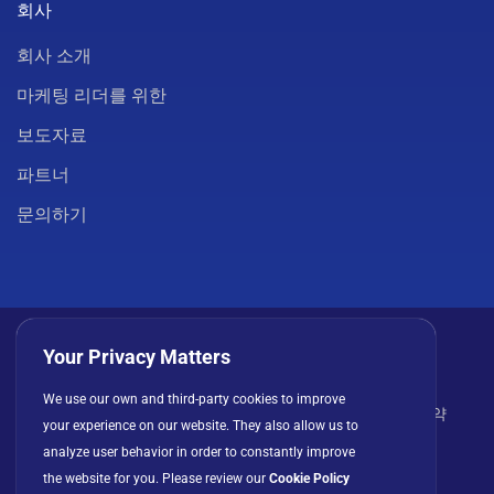
회사
회사 소개
마케팅 리더를 위한
보도자료
파트너
문의하기
Your Privacy Matters
We use our own and third-party cookies to improve
개인정보 처리방침
쿠키
이용 약관
라이선스 계약
your experience on our website. They also allow us to
analyze user behavior in order to constantly improve
the website for you. Please review our
Cookie Policy