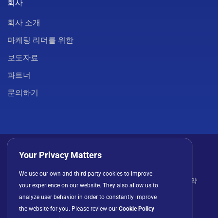
회사
회사 소개
마케팅 리더를 위한
보도자료
파트너
문의하기
Your Privacy Matters
We use our own and third-party cookies to improve
개인정보 처리방침
쿠키
이용 약관
라이선스 계약
your experience on our website. They also allow us to
analyze user behavior in order to constantly improve
the website for you. Please review our
Cookie Policy